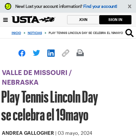
Enfoque
New!
Lost your account information?
Find your account!
desde
el
SIGN IN
JOIN
botón
de
INICIO
>
NOTICIAS
>
PLAY TENNIS LINCOLN DAY SE CELEBRA EL 19MAYO
volver
al
principio
VALLE DE MISSOURI
/
NEBRASKA
Play Tennis Lincoln Day
se celebra el 19mayo
| 03 mayo, 2024
ANDREA GALLOGHER