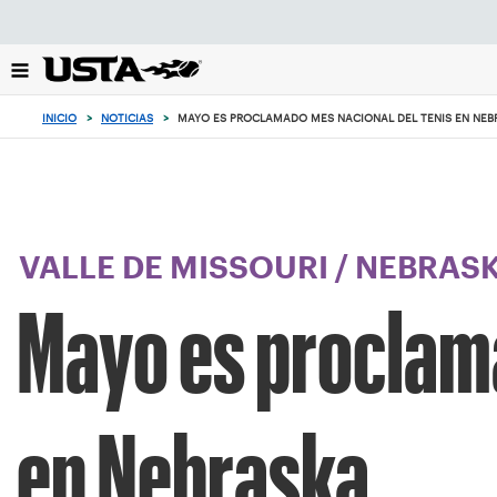
Enfoque
desde
el
botón
de
INICIO
>
NOTICIAS
>
MAYO ES PROCLAMADO MES NACIONAL DEL TENIS EN NEB
volver
al
principio
VALLE DE MISSOURI
/
NEBRAS
Mayo es proclama
en Nebraska