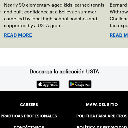
Nearly 90 elementary-aged kids learned tennis
Bernard
r
and built confidence at a Bellevue summer
Withrow
camp led by local high school coaches and
Challeng
supported by a USTA grant.
fan exp
READ MORE
READ 
Descarga la aplicación USTA
CAREERS
MAPA DEL SITIO
PRÁCTICAS PROFESIONALES
POLÍTICA PARA ÁRBITROS
CONTÁCTANOS
POLÍTICA DE PRIVACIDAD