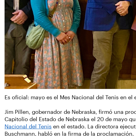
Es oficial: mayo es el Mes Nacional del Tenis en el
Jim Pillen, gobernador de Nebraska, firmó una pr
Capitolio del Estado de Nebraska el 20 de mayo 
Nacional del Tenis
en el estado. La directora ejecu
Buschmann, habló en la firma de la proclamación.