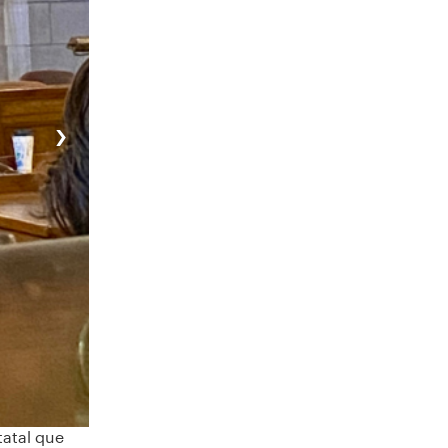
›
tatal que