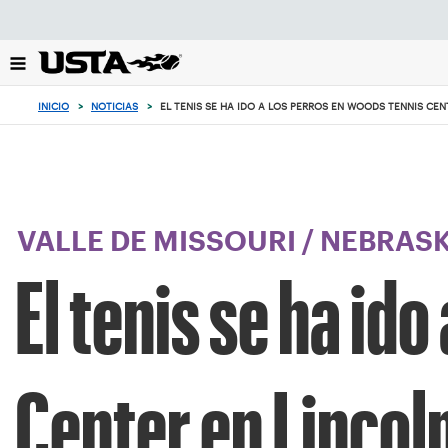
Enfoque
desde
el
botón
de
INICIO
>
NOTICIAS
>
EL TENIS SE HA IDO A LOS PERROS EN WOODS TENNIS CEN
volver
al
principio
VALLE DE MISSOURI
/
NEBRAS
El tenis se ha id
Center en Lincol