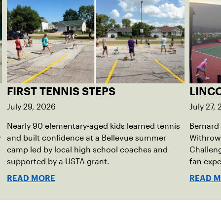
FIRST TENNIS STEPS
LINC
July 29, 2026
July 27,
Nearly 90 elementary-aged kids learned tennis
Bernard
r
and built confidence at a Bellevue summer
Withrow
camp led by local high school coaches and
Challeng
supported by a USTA grant.
fan exp
READ MORE
READ 