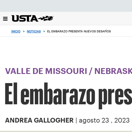
Enfoque
desde
el
botón
de
INICIO
>
NOTICIAS
>
EL EMBARAZO PRESENTA NUEVOS DESAFÍOS
volver
al
principio
VALLE DE MISSOURI
/
NEBRAS
El embarazo pre
| agosto 23 , 2023
ANDREA GALLOGHER