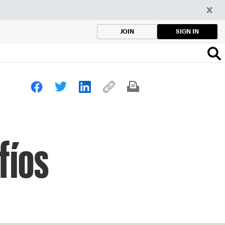
SIGN IN
JOIN
fíos