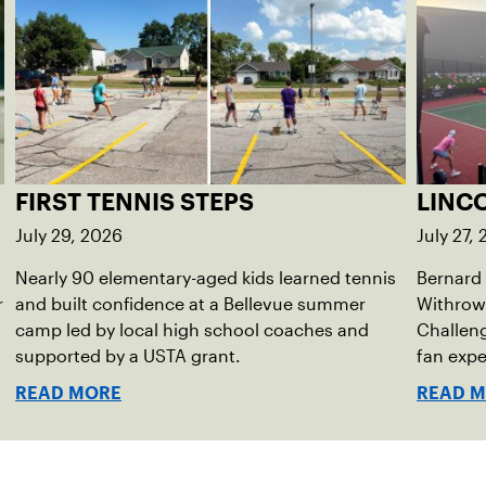
FIRST TENNIS STEPS
LINC
July 29, 2026
July 27,
Nearly 90 elementary-aged kids learned tennis
Bernard
r
and built confidence at a Bellevue summer
Withrow
camp led by local high school coaches and
Challeng
supported by a USTA grant.
fan exp
READ MORE
READ 