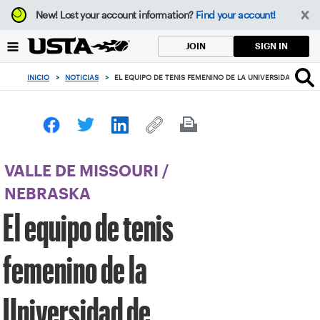
Enfoque
New!
Lost your account information?
Find your account!
desde
el
SIGN IN
JOIN
botón
de
INICIO
>
NOTICIAS
>
EL EQUIPO DE TENIS FEMENINO DE LA UNIVERSIDAD DE N
volver
al
principio
VALLE DE MISSOURI
/
NEBRASKA
El equipo de tenis
femenino de la
Universidad de