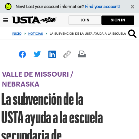
Enfoque
New!
Lost your account information?
Find your account!
desde
el
SIGN IN
JOIN
botón
de
INICIO
>
NOTICIAS
>
LA SUBVENCIÓN DE LA USTA AYUDA A LA ESCUELA SECUND
volver
al
principio
VALLE DE MISSOURI
/
NEBRASKA
La subvención de la
USTA ayuda a la escuela
secundaria de