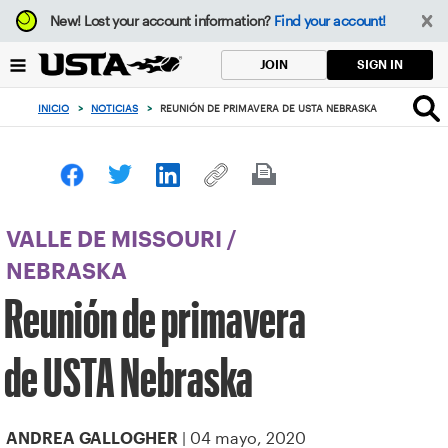
Enfoque
New!
Lost your account information?
Find your account!
desde
el
SIGN IN
JOIN
botón
de
INICIO
>
NOTICIAS
>
REUNIÓN DE PRIMAVERA DE USTA NEBRASKA
volver
al
principio
VALLE DE MISSOURI
/
NEBRASKA
Reunión de primavera
de USTA Nebraska
| 04 mayo, 2020
ANDREA GALLOGHER