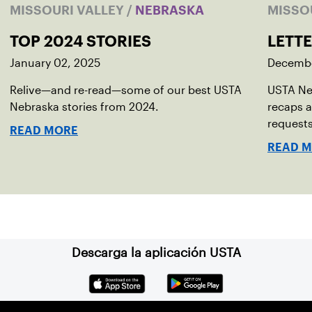
MISSOURI VALLEY
/
NEBRASKA
MISSO
TOP 2024 STORIES
LETT
January 02, 2025
Decembe
Relive—and re-read—some of our best USTA
USTA Ne
Nebraska stories from 2024.
recaps a
requests
READ MORE
READ 
Descarga la aplicación USTA