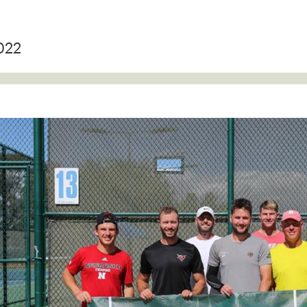
022
‹