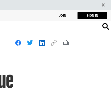
SIGN IN
JOIN
ue