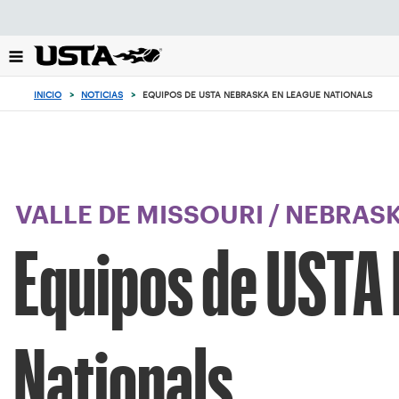
Enfoque
desde
el
botón
de
INICIO
>
NOTICIAS
>
EQUIPOS DE USTA NEBRASKA EN LEAGUE NATIONALS
volver
al
principio
VALLE DE MISSOURI
/
NEBRAS
Equipos de USTA
Nationals