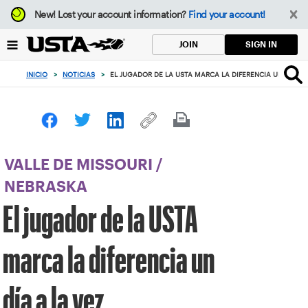
Enfoque
New!
Lost your account information?
Find your account!
desde
el
SIGN IN
JOIN
botón
de
INICIO
>
NOTICIAS
>
EL JUGADOR DE LA USTA MARCA LA DIFERENCIA UN DÍA A 
volver
al
principio
VALLE DE MISSOURI
/
NEBRASKA
El jugador de la USTA
marca la diferencia un
día a la vez