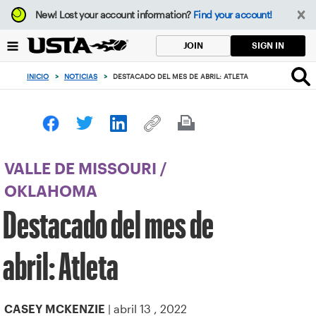
Enfoque
New!
Lost your account information?
Find your account!
desde
el
SIGN IN
JOIN
botón
de
INICIO
>
NOTICIAS
>
DESTACADO DEL MES DE ABRIL: ATLETA
volver
al
principio
VALLE DE MISSOURI
/
OKLAHOMA
Destacado del mes de
abril: Atleta
| abril 13 , 2022
CASEY MCKENZIE