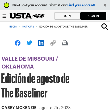
Enfoque
New!
Lost your account information?
Find your account!
desde
el
SIGN IN
JOIN
botón
de
INICIO
>
NOTICIAS
>
EDICIÓN DE AGOSTO DE THE BASELINER
volver
al
principio
VALLE DE MISSOURI
/
OKLAHOMA
Edición de agosto de
The Baseliner
| agosto 25 , 2023
CASEY MCKENZIE