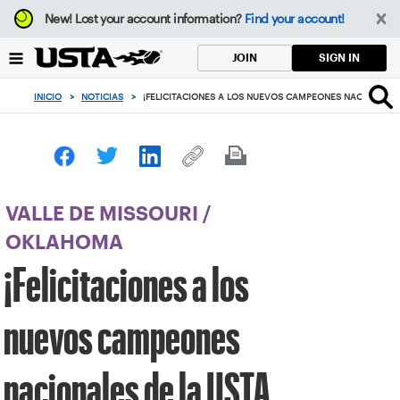
Enfoque
New!
Lost your account information?
Find your account!
desde
el
SIGN IN
JOIN
botón
de
INICIO
>
NOTICIAS
>
¡FELICITACIONES A LOS NUEVOS CAMPEONES NACIONALES
volver
al
principio
VALLE DE MISSOURI
/
OKLAHOMA
¡Felicitaciones a los
nuevos campeones
nacionales de la USTA