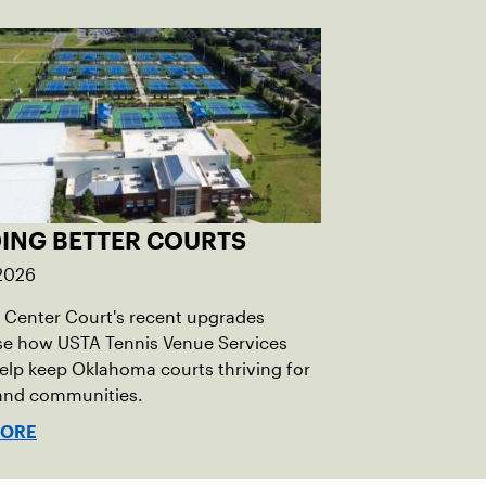
DING BETTER COURTS
 2026
Center Court's recent upgrades
e how USTA Tennis Venue Services
elp keep Oklahoma courts thriving for
 and communities.
MORE