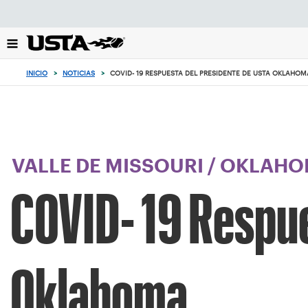
Enfoque
desde
el
botón
de
INICIO
>
NOTICIAS
>
COVID- 19 RESPUESTA DEL PRESIDENTE DE USTA OKLAHOM
volver
al
principio
VALLE DE MISSOURI
/
OKLAHO
COVID- 19 Respue
Oklahoma