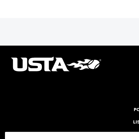
PO
LI