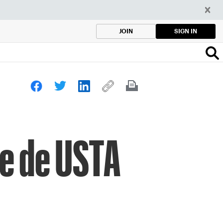
SIGN IN
JOIN
te de USTA