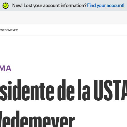
New!
Lost your account information?
Find your account!
C WEDEMEYER
MA
esidente de la UST
 Wedemeyer