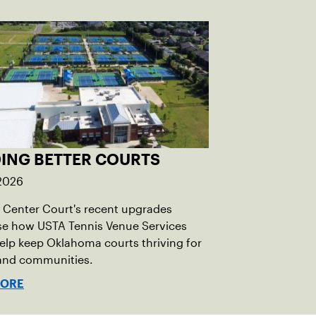
DING BETTER COURTS
 2026
Center Court's recent upgrades
e how USTA Tennis Venue Services
elp keep Oklahoma courts thriving for
 and communities.
MORE