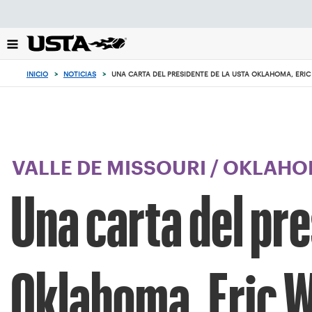
Enfoque
desde
el
botón
de
INICIO
>
NOTICIAS
>
UNA CARTA DEL PRESIDENTE DE LA USTA OKLAHOMA, ERI
volver
al
principio
VALLE DE MISSOURI
/
OKLAHO
Una carta del pr
Oklahoma, Eric