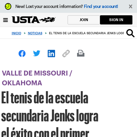
Enfoque
New!
Lost your account information?
Find your account!
desde
el
SIGN IN
JOIN
botón
de
INICIO
>
NOTICIAS
>
EL TENIS DE LA ESCUELA SECUNDARIA JENKS LOGRA EL ÉX
volver
al
principio
VALLE DE MISSOURI
/
OKLAHOMA
El tenis de la escuela
secundaria Jenks logra
el éxito con el primer