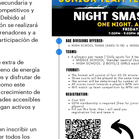
 secundaria y
ompetitivos y
 Debido al
ón se realizará
trenadores y a
articipación de
 extra de
leno de energía
s y disfrutar de
 como este
 crecimiento de
dades accesibles
ngan activos y
n inscribir un
er todos los