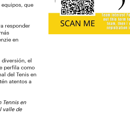
a equipos, que
ra responder
 más
nzie en
diversión, el
e perfila como
al del Tenis en
tén atentos a
m Tennis en
l valle de