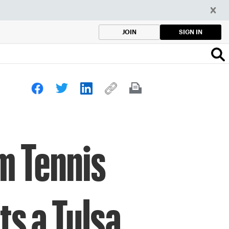
SIGN IN
JOIN
m Tennis
ts a Tulsa.