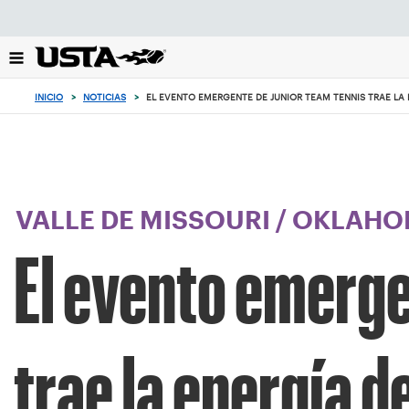
Enfoque
desde
el
botón
de
INICIO
>
NOTICIAS
>
EL EVENTO EMERGENTE DE JUNIOR TEAM TENNIS TRAE LA E
volver
al
principio
VALLE DE MISSOURI
/
OKLAHO
El evento emerge
trae la energía d