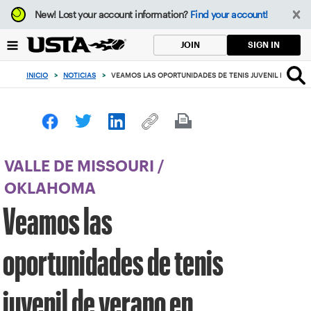
Enfoque
New!
Lost your account information?
Find your account!
desde
el
SIGN IN
JOIN
botón
de
INICIO
>
NOTICIAS
>
VEAMOS LAS OPORTUNIDADES DE TENIS JUVENIL DE VER
volver
al
principio
VALLE DE MISSOURI
/
OKLAHOMA
Veamos las
oportunidades de tenis
juvenil de verano en