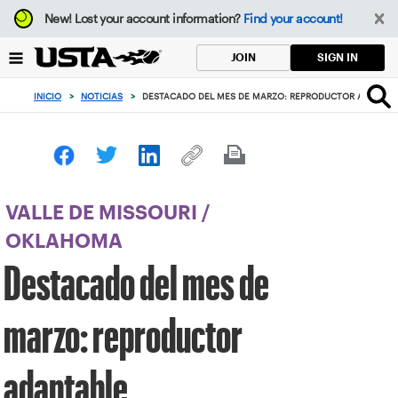
Enfoque
New!
Lost your account information?
Find your account!
desde
el
SIGN IN
JOIN
botón
de
INICIO
>
NOTICIAS
>
DESTACADO DEL MES DE MARZO: REPRODUCTOR ADAPTAB
volver
al
principio
VALLE DE MISSOURI
/
OKLAHOMA
Destacado del mes de
marzo: reproductor
adaptable