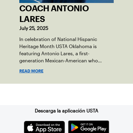
COACH ANTONIO
LARES
July 25, 2025
In celebration of National Hispanic
Heritage Month USTA Oklahoma is
featuring Antonio Lares, a first-
generation Mexican-American who
shares his passion for tennis at First
READ MORE
Serve OKC.
Suscríbase a nuestro boletín
Descarga la aplicación USTA