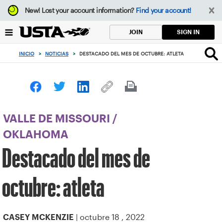
Enfoque
New!
Lost your account information?
Find your account!
desde
el
SIGN IN
JOIN
botón
de
INICIO
>
NOTICIAS
>
DESTACADO DEL MES DE OCTUBRE: ATLETA
volver
al
principio
VALLE DE MISSOURI
/
OKLAHOMA
Destacado del mes de
octubre: atleta
| octubre 18 , 2022
CASEY MCKENZIE