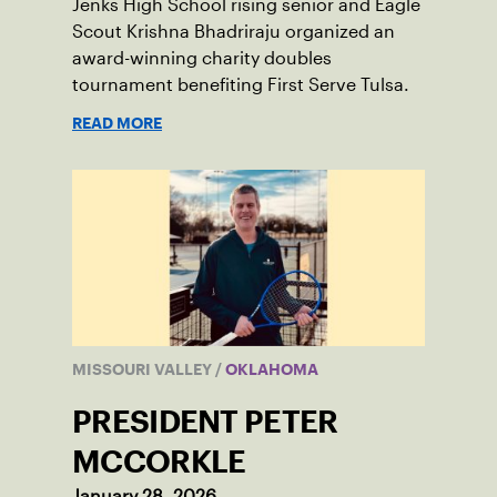
Jenks High School rising senior and Eagle
Scout Krishna Bhadriraju organized an
award-winning charity doubles
tournament benefiting First Serve Tulsa.
READ MORE
MISSOURI VALLEY
/
OKLAHOMA
PRESIDENT PETER
MCCORKLE
January 28, 2026