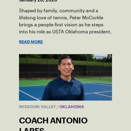
Shaped by family, community and a
lifelong love of tennis, Peter McCorkle
brings a people-first vision as he steps
into his role as USTA Oklahoma president.
READ MORE
MISSOURI VALLEY
/
OKLAHOMA
COACH ANTONIO
LARES