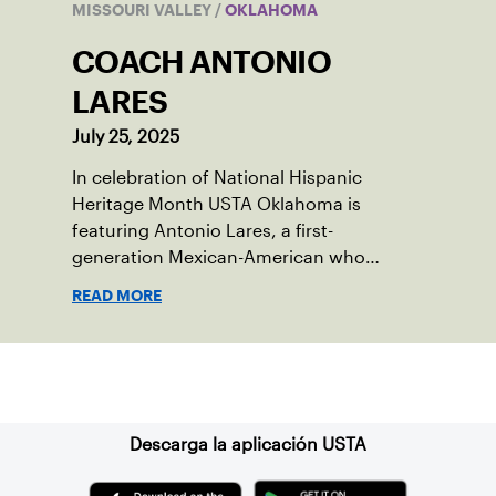
MISSOURI VALLEY
/
OKLAHOMA
COACH ANTONIO
LARES
July 25, 2025
In celebration of National Hispanic
Heritage Month USTA Oklahoma is
featuring Antonio Lares, a first-
generation Mexican-American who
shares his passion for tennis at First
READ MORE
Serve OKC.
Suscríbase a nuestro boletín
Descarga la aplicación USTA