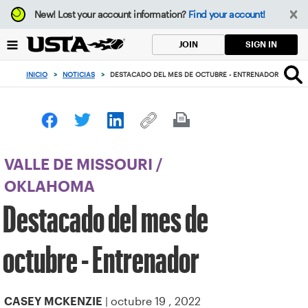
Enfoque
New!
Lost your account information?
Find your account!
desde
el
SIGN IN
JOIN
botón
de
INICIO
>
NOTICIAS
>
DESTACADO DEL MES DE OCTUBRE - ENTRENADOR
volver
al
principio
VALLE DE MISSOURI
/
OKLAHOMA
Destacado del mes de
octubre - Entrenador
| octubre 19 , 2022
CASEY MCKENZIE