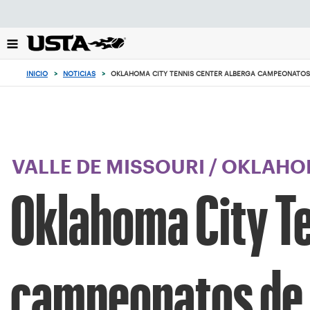
Enfoque
desde
el
botón
de
INICIO
>
NOTICIAS
>
OKLAHOMA CITY TENNIS CENTER ALBERGA CAMPEONATOS D
volver
al
principio
VALLE DE MISSOURI
/
OKLAHO
Oklahoma City Te
campeonatos de l