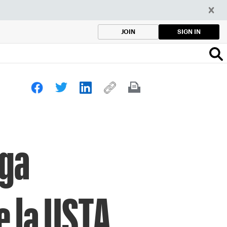
SIGN IN
JOIN
rga
e la USTA