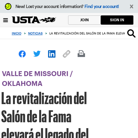
Enfoque
New!
Lost your account information?
Find your account!
desde
el
SIGN IN
JOIN
botón
de
INICIO
>
NOTICIAS
>
LA REVITALIZACIÓN DEL SALÓN DE LA FAMA ELEVARÁ EL 
volver
al
principio
VALLE DE MISSOURI
/
OKLAHOMA
La revitalización del
Salón de la Fama
elevará el legado del