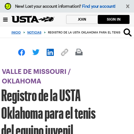
Enfoque
New!
Lost your account information?
Find your account!
desde
el
SIGN IN
JOIN
botón
de
INICIO
>
NOTICIAS
>
REGISTRO DE LA USTA OKLAHOMA PARA EL TENIS DEL EQU
volver
al
principio
VALLE DE MISSOURI
/
OKLAHOMA
Registro de la USTA
Oklahoma para el tenis
del equipo juvenil