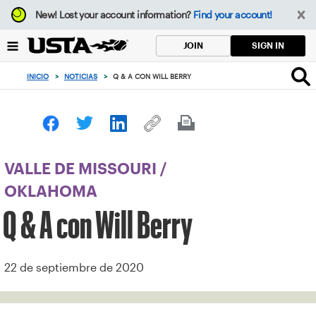
Enfoque
New!
Lost your account information?
Find your account!
desde
el
SIGN IN
JOIN
botón
de
INICIO
>
NOTICIAS
>
Q & A CON WILL BERRY
volver
al
principio
VALLE DE MISSOURI
/
OKLAHOMA
Q & A con Will Berry
22 de septiembre de 2020