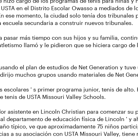
 hizo cargo de los programas de tenis para niñas y 
 USTA en el Distrito Escolar Owasso a mediados de l
. En ese momento, la ciudad solo tenía dos tribunales
 escuela secundaria a construir nuevos tribunales.
a pasar más tiempo con sus hijos y su familia, conti
atletismo llamó y le pidieron que se hiciera cargo de
ndo el plan de estudios de Net Generation y tuve un
 dirijo muchos grupos usando materiales de Net Gene
escolares ' s primer programa junior, tenis de alto.
e tenis de USTA Missouri Valley Schools.
r asistente en Lincoln Christian para comenzar su p
 al departamento de educación física de Lincoln ' y 
 año típico, ve que aproximadamente 75 niños parti
ias a su asociación con USTA Missouri Valley, tiene 