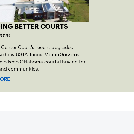
DING BETTER COURTS
 2026
Center Court's recent upgrades
e how USTA Tennis Venue Services
elp keep Oklahoma courts thriving for
 and communities.
MORE