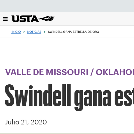
Enfoque
desde
el
botón
de
INICIO
>
NOTICIAS
>
SWINDELL GANA ESTRELLA DE ORO
volver
al
principio
VALLE DE MISSOURI
/
OKLAHO
Swindell gana est
Julio 21, 2020