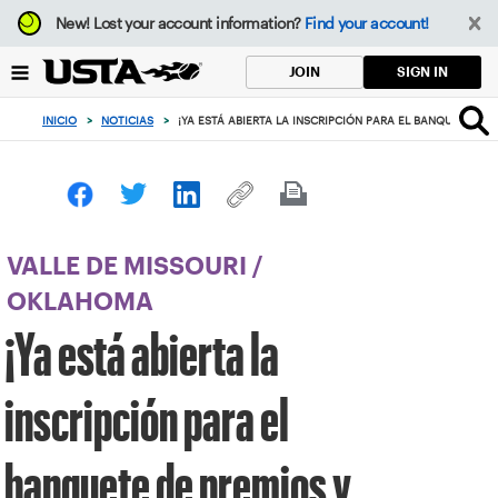
Enfoque
New!
Lost your account information?
Find your account!
desde
el
SIGN IN
JOIN
botón
de
INICIO
>
NOTICIAS
>
¡YA ESTÁ ABIERTA LA INSCRIPCIÓN PARA EL BANQUETE DE
volver
al
principio
VALLE DE MISSOURI
/
OKLAHOMA
¡Ya está abierta la
inscripción para el
banquete de premios y