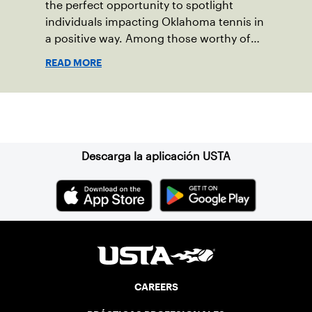
the perfect opportunity to spotlight
individuals impacting Oklahoma tennis in
a positive way. Among those worthy of
recognition is Caitlyn Sagraves, whose
READ MORE
dedication to promoting diversity, equity,
and inclusion (DEI) is reshaping the
landscape of the sport.
Suscríbase a nuestro boletín
Descarga la aplicación USTA
CAREERS