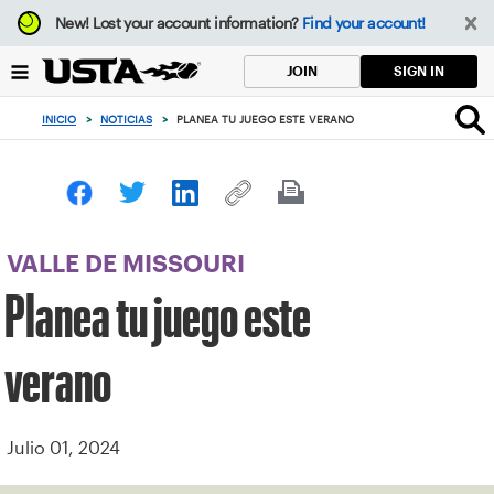
Enfoque
New!
Lost your account information?
Find your account!
desde
el
SIGN IN
JOIN
botón
de
INICIO
>
NOTICIAS
>
PLANEA TU JUEGO ESTE VERANO
volver
al
principio
VALLE DE MISSOURI
Planea tu juego este
verano
Julio 01, 2024