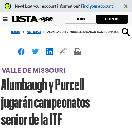
Enfoque
New!
Lost your account information?
Find your account!
desde
el
SIGN IN
JOIN
botón
de
INICIO
>
NOTICIAS
>
ALUMBAUGH Y PURCELL JUGARÁN CAMPEONATOS SENIOR D
volver
al
principio
VALLE DE MISSOURI
Alumbaugh y Purcell
jugarán campeonatos
senior de la ITF