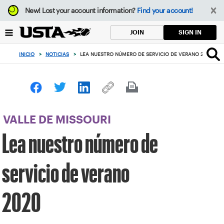
Enfoque
New!
Lost your account information?
Find your account!
desde
el
SIGN IN
JOIN
botón
de
INICIO
>
NOTICIAS
>
LEA NUESTRO NÚMERO DE SERVICIO DE VERANO 2020
volver
al
principio
VALLE DE MISSOURI
Lea nuestro número de
servicio de verano
2020