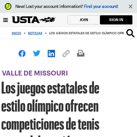
Enfoque
New!
Lost your account information?
Find your account!
desde
el
SIGN IN
JOIN
botón
de
INICIO
>
NOTICIAS
>
LOS JUEGOS ESTATALES DE ESTILO OLÍMPICO OFRECEN CO
volver
al
principio
VALLE DE MISSOURI
Los juegos estatales de
estilo olímpico ofrecen
competiciones de tenis