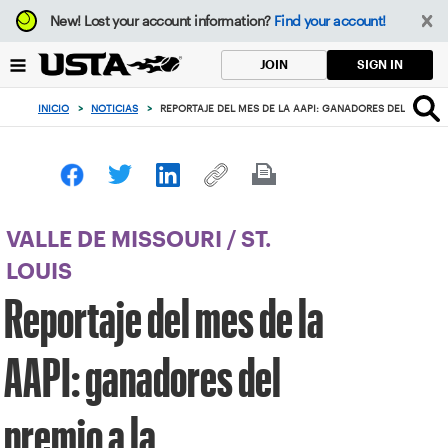
Enfoque
New!
Lost your account information?
Find your account!
desde
el
SIGN IN
JOIN
botón
de
INICIO
>
NOTICIAS
>
REPORTAJE DEL MES DE LA AAPI: GANADORES DEL PREMIO 
volver
al
principio
VALLE DE MISSOURI
/
ST.
LOUIS
Reportaje del mes de la
AAPI: ganadores del
premio a la