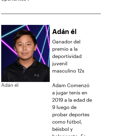
Adán él
Ganador del
premio a la
deportividad
juvenil
masculino 12s
Adán él
Adam Comenzó
a jugar tenis en
2019 a la edad de
9 luego de
probar deportes
como fútbol,
béisbol y