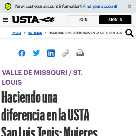
Enfoque
New!
Lost your account information?
Find your account!
desde
el
SIGN IN
JOIN
botón
de
INICIO
>
NOTICIAS
>
HACIENDO UNA DIFERENCIA EN LA USTA SAN LUIS TENIS: M
volver
al
principio
VALLE DE MISSOURI
/
ST.
LOUIS
Haciendo una
diferencia en la USTA
San Luis Tenis: Mujeres