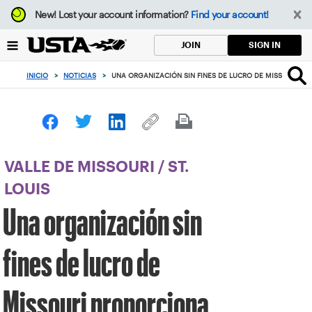
Enfoque
New!
Lost your account information?
Find your account!
desde
el
SIGN IN
JOIN
botón
de
INICIO
>
NOTICIAS
>
UNA ORGANIZACIÓN SIN FINES DE LUCRO DE MISSOURI P
volver
al
principio
VALLE DE MISSOURI
/
ST.
LOUIS
Una organización sin
fines de lucro de
Missouri proporciona