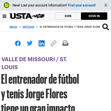
Enfoque
New!
Lost your account information?
Find your account!
desde
el
SIGN IN
JOIN
botón
de
INICIO
>
NOTICIAS
>
EL ENTRENADOR DE FÚTBOL Y TENIS JORGE FLORES TIEN
volver
al
principio
VALLE DE MISSOURI
/
ST.
LOUIS
El entrenador de fútbol
y tenis Jorge Flores
tiene un gran impacto