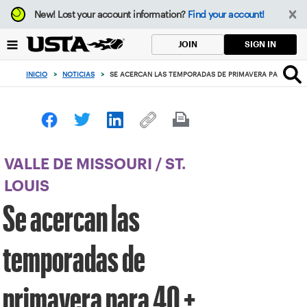
Enfoque
New!
Lost your account information?
Find your account!
desde
el
SIGN IN
JOIN
botón
de
INICIO
>
NOTICIAS
>
SE ACERCAN LAS TEMPORADAS DE PRIMAVERA PARA 40 +, 5
volver
al
principio
VALLE DE MISSOURI
/
ST.
LOUIS
Se acercan las
temporadas de
primavera para 40 +,