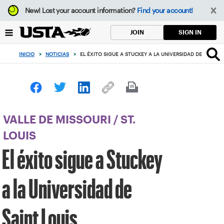
Enfoque
New!
Lost your account information?
Find your account!
desde
el
SIGN IN
JOIN
botón
de
INICIO
>
NOTICIAS
>
EL ÉXITO SIGUE A STUCKEY A LA UNIVERSIDAD DE SAINT L
volver
al
principio
VALLE DE MISSOURI
/
ST.
LOUIS
El éxito sigue a Stuckey
a la Universidad de
Saint Louis