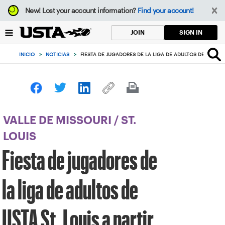
Enfoque
New!
Lost your account information?
Find your account!
desde
el
SIGN IN
JOIN
botón
de
INICIO
>
NOTICIAS
>
FIESTA DE JUGADORES DE LA LIGA DE ADULTOS DE USTA ST.
volver
al
principio
VALLE DE MISSOURI
/
ST.
LOUIS
Fiesta de jugadores de
la liga de adultos de
USTA St. Louis a partir