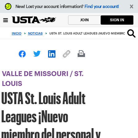
Enfoque
New!
Lost your account information?
Find your account!
desde
el
SIGN IN
JOIN
botón
de
INICIO
>
NOTICIAS
>
USTA ST. LOUIS ADULT LEAGUES ¡NUEVO MIEMBRO DEL PE
volver
al
principio
VALLE DE MISSOURI
/
ST.
LOUIS
USTA St. Louis Adult
Leagues ¡Nuevo
miembro del personal y