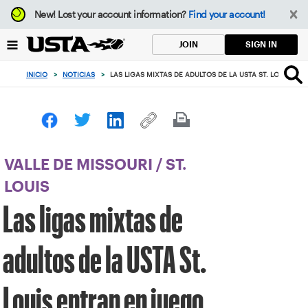
Enfoque
New!
Lost your account information?
Find your account!
desde
el
SIGN IN
JOIN
botón
de
INICIO
>
NOTICIAS
>
LAS LIGAS MIXTAS DE ADULTOS DE LA USTA ST. LOUIS EN
volver
al
principio
VALLE DE MISSOURI
/
ST.
LOUIS
Las ligas mixtas de
adultos de la USTA St.
Louis entran en juego