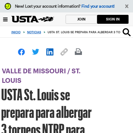
Enfoque
New!
Lost your account information?
Find your account!
desde
el
SIGN IN
JOIN
botón
de
INICIO
>
NOTICIAS
>
USTA ST. LOUIS SE PREPARA PARA ALBERGAR 3 TORNEOS 
volver
al
principio
VALLE DE MISSOURI
/
ST.
LOUIS
USTA St. Louis se
prepara para albergar
3 torneos NTRP para