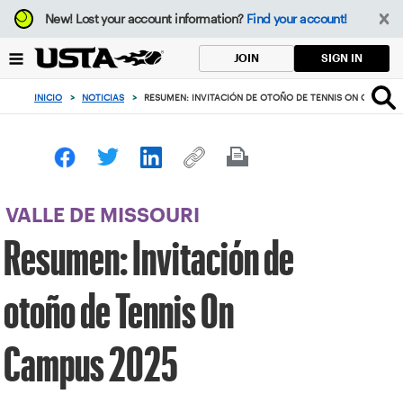
Enfoque
New!
Lost your account information?
Find your account!
desde
el
SIGN IN
JOIN
botón
de
INICIO
>
NOTICIAS
>
RESUMEN: INVITACIÓN DE OTOÑO DE TENNIS ON CAMPUS 
volver
al
principio
VALLE DE MISSOURI
Resumen: Invitación de
otoño de Tennis On
Campus 2025