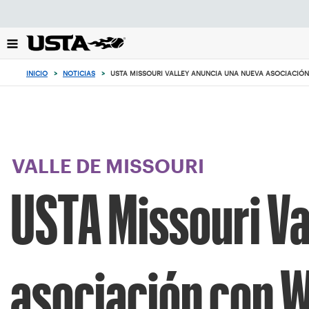
Enfoque
desde
el
botón
de
INICIO
>
NOTICIAS
>
USTA MISSOURI VALLEY ANUNCIA UNA NUEVA ASOCIACI
volver
al
principio
VALLE DE MISSOURI
USTA Missouri Va
asociación con