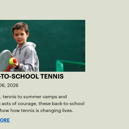
-TO-SCHOOL TENNIS
06, 2026
E. tennis to summer camps and
g acts of courage, these back-to-school
show how tennis is changing lives.
MORE