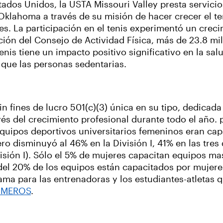
tados Unidos, la USTA Missouri Valley presta servic
Oklahoma a través de su misión de hacer crecer el te
s. La participación en el tenis experimentó un crec
ción del Consejo de Actividad Física, más de 23.8 m
nis tiene un impacto positivo significativo en la salu
 que las personas sedentarias.
fines de lucro 501(c)(3) única en su tipo, dedicada 
vés del crecimiento profesional durante todo el año.
 equipos deportivos universitarios femeninos eran ca
o disminuyó al 46% en la División I, 41% en las tres
sión I). Sólo el 5% de mujeres capacitan equipos masc
 del 20% de los equipos están capacitados por muj
 para las entrenadoras y los estudiantes-atletas qu
ÚMEROS
.