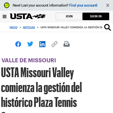
Enfoque
New!
Lost your account information?
Find your account!
desde
el
SIGN IN
JOIN
botón
de
INICIO
>
NOTICIAS
>
USTA MISSOURI VALLEY COMIENZA LA GESTIÓN DEL HISTÓ
volver
al
principio
VALLE DE MISSOURI
USTA Missouri Valley
comienza la gestión del
histórico Plaza Tennis