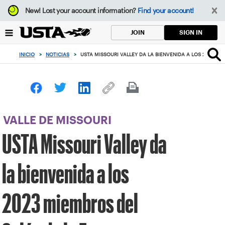
Enfoque
New!
Lost your account information?
Find your account!
desde
el
SIGN IN
JOIN
botón
de
INICIO
>
NOTICIAS
>
USTA MISSOURI VALLEY DA LA BIENVENIDA A LOS 2023 M
volver
al
principio
VALLE DE MISSOURI
USTA Missouri Valley da
la bienvenida a los
2023 miembros del