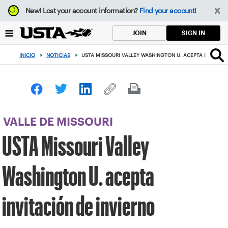
Enfoque
New!
Lost your account information?
Find your account!
desde
el
SIGN IN
JOIN
botón
de
INICIO
>
NOTICIAS
>
USTA MISSOURI VALLEY WASHINGTON U. ACEPTA INVITACI
volver
al
principio
VALLE DE MISSOURI
USTA Missouri Valley
Washington U. acepta
invitación de invierno