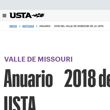
Enfoque
desde
el
botón
de
INICIO
>
NOTICIAS
>
ANUARIO 2018 DEL VALLE DE MISSOURI DE LA USTA
volver
al
principio
VALLE DE MISSOURI
Anuario 2018 del
USTA