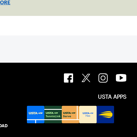
MORE
d division.
USTA APPS
IDAD