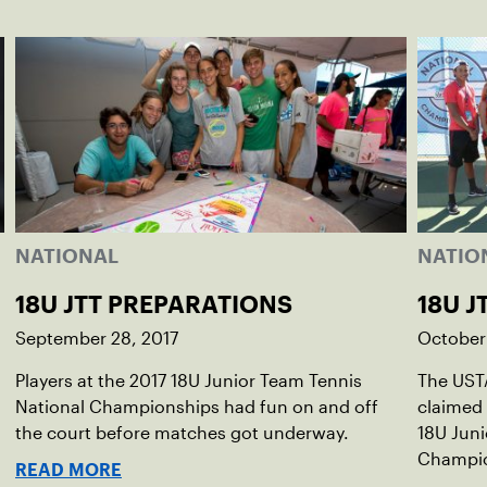
NATIONAL
NATIO
18U JTT PREPARATIONS
18U 
September 28, 2017
October
Players at the 2017 18U Junior Team Tennis
The USTA
National Championships had fun on and off
claimed 
the court before matches got underway.
18U Juni
Champion
READ MORE
while SD