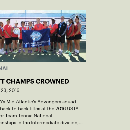
NAL
JTT CHAMPS CROWNED
 23, 2016
’s Mid-Atlantic’s Advengers squad
back-to-back titles at the 2016 USTA
or Team Tennis National
ships in the Intermediate division,
UTA, Inc. captured a title in the