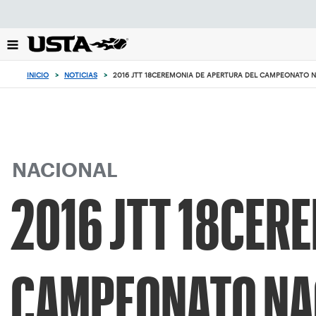
Enfoque
desde
el
botón
de
INICIO
>
NOTICIAS
>
2016 JTT 18CEREMONIA DE APERTURA DEL CAMPEONATO 
volver
al
principio
NACIONAL
2016 JTT 18CER
CAMPEONATO NA