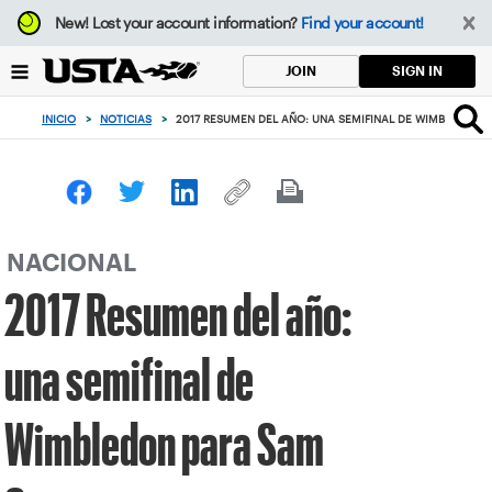
Enfoque
New!
Lost your account information?
Find your account!
desde
el
SIGN IN
JOIN
botón
de
INICIO
>
NOTICIAS
>
2017 RESUMEN DEL AÑO: UNA SEMIFINAL DE WIMBLEDON 
volver
al
principio
NACIONAL
2017 Resumen del año:
una semifinal de
Wimbledon para Sam