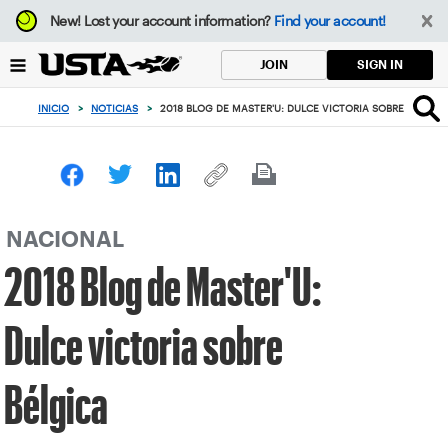
Enfoque
New!
Lost your account information?
Find your account!
desde
el
SIGN IN
JOIN
botón
de
INICIO
>
NOTICIAS
>
2018 BLOG DE MASTER'U: DULCE VICTORIA SOBRE BÉLGIC
volver
al
principio
NACIONAL
2018 Blog de Master'U:
Dulce victoria sobre
Bélgica