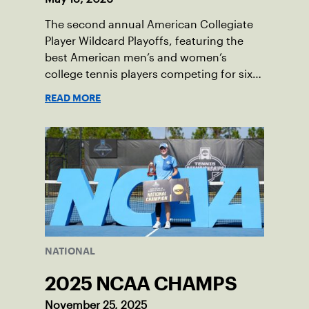
The second annual American Collegiate
Player Wildcard Playoffs, featuring the
best American men’s and women’s
college tennis players competing for six
total wild card entries into the US Open,
READ MORE
will be played June 16-18 at the USTA
National Campus in Orlando, Fla.
NATIONAL
2025 NCAA CHAMPS
November 25, 2025