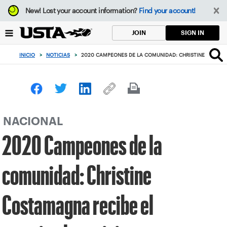
Enfoque
New!
Lost your account information?
Find your account!
desde
el
SIGN IN
JOIN
botón
de
INICIO
>
NOTICIAS
>
2020 CAMPEONES DE LA COMUNIDAD: CHRISTINE COSTAM
volver
al
principio
NACIONAL
2020 Campeones de la
comunidad: Christine
Costamagna recibe el